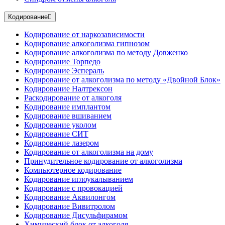
Кодирование
Кодирование от наркозависимости
Кодирование алкоголизма гипнозом
Кодирование алкоголизма по методу Довженко
Кодирование Торпедо
Кодирование Эспераль
Кодирование от алкоголизма по методу «Двойной Блок»
Кодирование Налтрексон
Раскодирование от алкоголя
Кодирование имплантом
Кодирование вшиванием
Кодирование уколом
Кодирование СИТ
Кодирование лазером
Кодирование от алкоголизма на дому
Принудительное кодирование от алкоголизма
Компьютерное кодирование
Кодирование иглоукалыванием
Кодирование с провокацией
Кодирование Аквилонгом
Кодирование Вивитролом
Кодирование Дисульфирамом
Химический блок от алкоголя