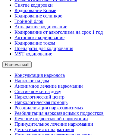
Снятие кодировки
Кодирование Колме
Кодирование селинкро
Тройной блок
Аппаратное кодирование
Кодирование от алкоголизма на срок 1 год
Актоплекс кодирование
Кодирование током
Препараты для кодирования
MST кодирование
Наркомания
Консультация нарколога
Нарколог на дом
Анонимное лечение наркомании
Снятие ломки на дому
Наркологический центр
Наркологическая помощь
Ресоциализация наркозависимых
Реабилитация наркозависимых подростков
Лечение подростковой наркомании
Принудительное лечение наркомании
Детоксикация от наркотиков
Детоксикация от наркотиков на дому