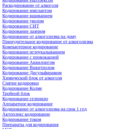
Кодирование Налтрексон
Раскодирование от алкоголя
Кодирование имплантом
Кодирование вшиванием
Кодирование уколом
Кодирование СИТ
Кодирование лазером
Кодирование от алкоголизма на дому
Принудительное кодирование от алкоголизма
Компьютерное кодирование
Кодирование иглоукалыванием
Кодирование с провокацией
Кодирование Аквилонгом
Кодирование Вивитролом
Кодирование Дисульфирамом
Химический блок от алкоголя
Снятие кодировки
Кодирование Колме
Тройной блок
Кодирование селинкро
Аппаратное кодирование
Кодирование от алкоголизма на срок 1 год
Актоплекс кодирование
Кодирование током
Препараты для кодирования