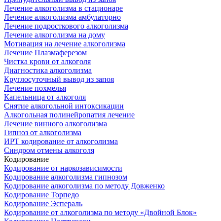
Лечение алкоголизма в стационаре
Лечение алкоголизма амбулаторно
Лечение подросткового алкоголизма
Лечение алкоголизма на дому
Мотивация на лечение алкоголизма
Лечение Плазмаферезом
Чистка крови от алкоголя
Диагностика алкоголизма
Круглосуточный вывод из запоя
Лечение похмелья
Капельница от алкоголя
Снятие алкогольной интоксикации
Алкогольная полинейропатия лечение
Лечение винного алкоголизма
Гипноз от алкоголизма
ИРТ кодирование от алкоголизма
Синдром отмены алкоголя
Кодирование
Кодирование от наркозависимости
Кодирование алкоголизма гипнозом
Кодирование алкоголизма по методу Довженко
Кодирование Торпедо
Кодирование Эспераль
Кодирование от алкоголизма по методу «Двойной Блок»