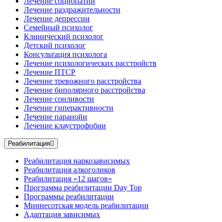
Лечение социопатии
Лечение раздражительности
Лечение депрессии
Семейный психолог
Клинический психолог
Детский психолог
Консультация психолога
Лечение психологических расстройств
Лечение ПТСР
Лечение тревожного расстройства
Лечение биполярного расстройства
Лечение сонливости
Лечение гиперактивности
Лечение паранойи
Лечение клаустрофобии
Реабилитация
Реабилитация наркозависимых
Реабилитация алкоголиков
Реабилитация «12 шагов»
Программа реабилитации Day Top
Программы реабилитации
Миннесотская модель реабилитации
Адаптация зависимых