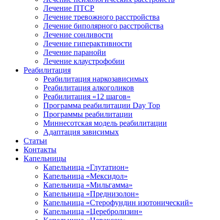
Лечение ПТСР
Лечение тревожного расстройства
Лечение биполярного расстройства
Лечение сонливости
Лечение гиперактивности
Лечение паранойи
Лечение клаустрофобии
Реабилитация
Реабилитация наркозависимых
Реабилитация алкоголиков
Реабилитация «12 шагов»
Программа реабилитации Day Top
Программы реабилитации
Миннесотская модель реабилитации
Адаптация зависимых
Статьи
Контакты
Капельницы
Капельница «Глутатион»
Капельница «Мексидол»
Капельница «Мильгамма»
Капельница «Преднизолон»
Капельница «Стерофундин изотонический»
Капельница «Церебролизин»