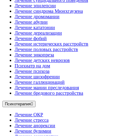
Лечение суицидального поведения
Лечение эпилепсии
Лечение синдрома Мюнхгаузена
Лечение дромомании
Лечение абулии
Лечение кататонии
Лечение дереализации
Лечение фобий
Лечение истерических расстройств
Лечение половых расстройств
Лечение энкопреза
Лечение детских неврозов
Психиатр на дом
Лечение психоза
Лечение шизофрении
Лечение галлюцинаций
Лечение мании преследования
Лечение бредового расстройства
Психотерапия
Лечение ОКР
Лечение стресса
Лечение анорексии
Лечение булимии