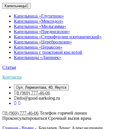
Капельницы
Капельница «Глутатион»
Капельница «Мексидол»
Капельница «Мильгамма»
Капельница «Преднизолон»
Капельница «Стерофундин изотонический»
Капельница «Церебролизин»
Капельница «Цераксон»
Капельница с тиоктовой кислотой
Капельницы «Лаеннек»
Статьи
Контакты
ул. Лермонтова, 40, Якутск
8 (969) 777-46-06
info@good-narkolog.ru
8 (969) 777-46-06
Телефон горячей линии
Проконсультироваться
Срочный вызов врача
Главная
-
Врачи
-
Бондарев Денис Александрович