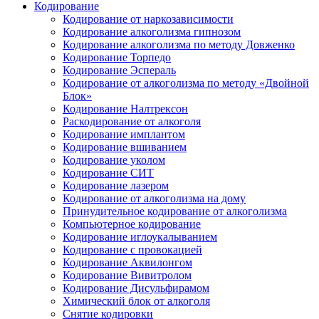
Кодирование
Кодирование от наркозависимости
Кодирование алкоголизма гипнозом
Кодирование алкоголизма по методу Довженко
Кодирование Торпедо
Кодирование Эспераль
Кодирование от алкоголизма по методу «Двойной
Блок»
Кодирование Налтрексон
Раскодирование от алкоголя
Кодирование имплантом
Кодирование вшиванием
Кодирование уколом
Кодирование СИТ
Кодирование лазером
Кодирование от алкоголизма на дому
Принудительное кодирование от алкоголизма
Компьютерное кодирование
Кодирование иглоукалыванием
Кодирование с провокацией
Кодирование Аквилонгом
Кодирование Вивитролом
Кодирование Дисульфирамом
Химический блок от алкоголя
Снятие кодировки