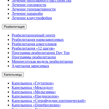
Лечение биполярного расстройства
Лечение сонливости
Лечение гиперактивности
Лечение паранойи
Лечение клаустрофобии
Реабилитация
Реабилитационный центр
Реабилитация наркозависимых
Реабилитация алкоголиков
Реабилитация «12 шагов»
Программа реабилитации Day Top
Программы реабилитации
Миннесотская модель реабилитации
Адаптация зависимых
Капельницы
Капельница «Глутатион»
Капельница «Мексидол»
Капельница «Мильгамма»
Капельница «Преднизолон»
Капельница «Стерофундин изотонический»
Капельница «Церебролизин»