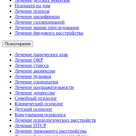
Лечение детских неврозов
Психиатр на дом
Лечение психоза
Лечение шизофрении
Лечение галлюцинаций
Лечение мании преследования
Лечение бредового расстройства
Психотерапия
Лечение панических атак
Лечение ОКР
Лечение стресса
Лечение анорексии
Лечение булимии
Лечение социопатии
Лечение раздражительности
Лечение депрессии
Семейный психолог
Клинический психолог
Детский психолог
Консультация психолога
Лечение психологических расстройств
Лечение ПТСР
Лечение тревожного расстройства