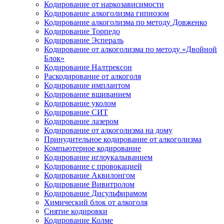
Кодирование от наркозависимости
Кодирование алкоголизма гипнозом
Кодирование алкоголизма по методу Довженко
Кодирование Торпедо
Кодирование Эспераль
Кодирование от алкоголизма по методу «Двойной
Блок»
Кодирование Налтрексон
Раскодирование от алкоголя
Кодирование имплантом
Кодирование вшиванием
Кодирование уколом
Кодирование СИТ
Кодирование лазером
Кодирование от алкоголизма на дому
Принудительное кодирование от алкоголизма
Компьютерное кодирование
Кодирование иглоукалыванием
Кодирование с провокацией
Кодирование Аквилонгом
Кодирование Вивитролом
Кодирование Дисульфирамом
Химический блок от алкоголя
Снятие кодировки
Кодирование Колме