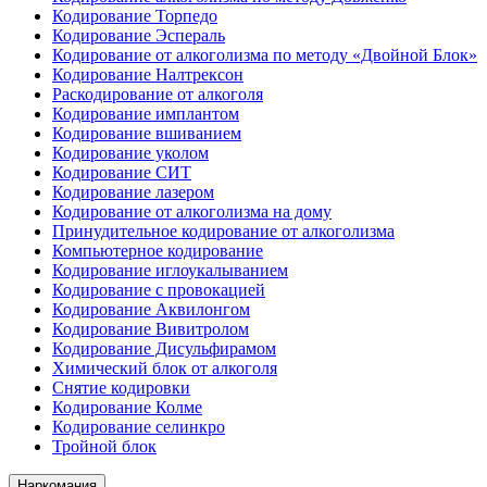
Кодирование Торпедо
Кодирование Эспераль
Кодирование от алкоголизма по методу «Двойной Блок»
Кодирование Налтрексон
Раскодирование от алкоголя
Кодирование имплантом
Кодирование вшиванием
Кодирование уколом
Кодирование СИТ
Кодирование лазером
Кодирование от алкоголизма на дому
Принудительное кодирование от алкоголизма
Компьютерное кодирование
Кодирование иглоукалыванием
Кодирование с провокацией
Кодирование Аквилонгом
Кодирование Вивитролом
Кодирование Дисульфирамом
Химический блок от алкоголя
Снятие кодировки
Кодирование Колме
Кодирование селинкро
Тройной блок
Наркомания