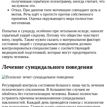
получившая серьёзную психотравму, иногда считает, что
заслужила это.
Отказ. При данном типе мотивации совпадают цель и
мотив. Речь идёт о протесте против собственного
принятия. Оценка окружающего мира полностью
негативная.
Попытки к суициду, особенно при летальном исходе, наносят
серьёзный ущерб социуму. Потому что общество чувствует
вину, скорбь. Также нужно сказать о материальном факторе:
состояние людей с суицидальным поведением должно
контролироваться специалистами с соответствующей
медицинской подготовкой, которые могут предотвратить
смерть человека.
Лечение суицидального поведения
Регулярный контроль состояния больного лишь часть
лечения
психического отклонения
. В большинстве случаев не
обойтись без госпитализации человека. Важно полностью
устранить причины возникновения суицидальных
наклонностей. Каждый день проводятся сеансы с психологом
или психиатром. Главная задача специалиста предотвратить