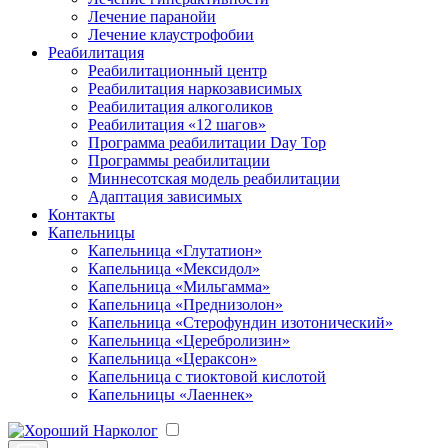
Лечение паранойи
Лечение клаустрофобии
Реабилитация
Реабилитационный центр
Реабилитация наркозависимых
Реабилитация алкоголиков
Реабилитация «12 шагов»
Программа реабилитации Day Top
Программы реабилитации
Миннесотская модель реабилитации
Адаптация зависимых
Контакты
Капельницы
Капельница «Глутатион»
Капельница «Мексидол»
Капельница «Мильгамма»
Капельница «Преднизолон»
Капельница «Стерофундин изотонический»
Капельница «Церебролизин»
Капельница «Цераксон»
Капельница с тиоктовой кислотой
Капельницы «Лаеннек»