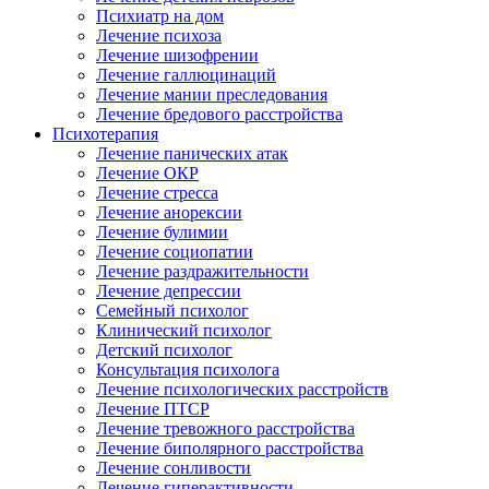
Психиатр на дом
Лечение психоза
Лечение шизофрении
Лечение галлюцинаций
Лечение мании преследования
Лечение бредового расстройства
Психотерапия
Лечение панических атак
Лечение ОКР
Лечение стресса
Лечение анорексии
Лечение булимии
Лечение социопатии
Лечение раздражительности
Лечение депрессии
Семейный психолог
Клинический психолог
Детский психолог
Консультация психолога
Лечение психологических расстройств
Лечение ПТСР
Лечение тревожного расстройства
Лечение биполярного расстройства
Лечение сонливости
Лечение гиперактивности