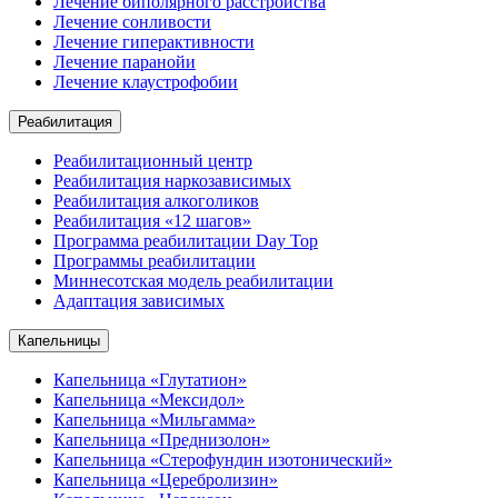
Лечение биполярного расстройства
Лечение сонливости
Лечение гиперактивности
Лечение паранойи
Лечение клаустрофобии
Реабилитация
Реабилитационный центр
Реабилитация наркозависимых
Реабилитация алкоголиков
Реабилитация «12 шагов»
Программа реабилитации Day Top
Программы реабилитации
Миннесотская модель реабилитации
Адаптация зависимых
Капельницы
Капельница «Глутатион»
Капельница «Мексидол»
Капельница «Мильгамма»
Капельница «Преднизолон»
Капельница «Стерофундин изотонический»
Капельница «Церебролизин»