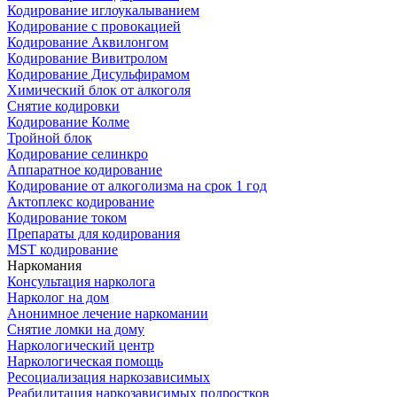
Кодирование иглоукалыванием
Кодирование с провокацией
Кодирование Аквилонгом
Кодирование Вивитролом
Кодирование Дисульфирамом
Химический блок от алкоголя
Снятие кодировки
Кодирование Колме
Тройной блок
Кодирование селинкро
Аппаратное кодирование
Кодирование от алкоголизма на срок 1 год
Актоплекс кодирование
Кодирование током
Препараты для кодирования
MST кодирование
Наркомания
Консультация нарколога
Нарколог на дом
Анонимное лечение наркомании
Снятие ломки на дому
Наркологический центр
Наркологическая помощь
Ресоциализация наркозависимых
Реабилитация наркозависимых подростков