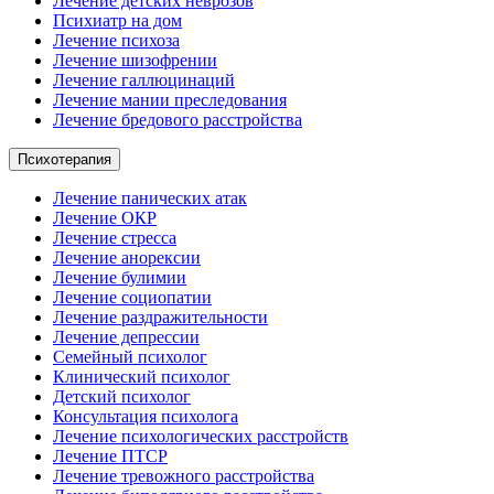
Лечение детских неврозов
Психиатр на дом
Лечение психоза
Лечение шизофрении
Лечение галлюцинаций
Лечение мании преследования
Лечение бредового расстройства
Психотерапия
Лечение панических атак
Лечение ОКР
Лечение стресса
Лечение анорексии
Лечение булимии
Лечение социопатии
Лечение раздражительности
Лечение депрессии
Семейный психолог
Клинический психолог
Детский психолог
Консультация психолога
Лечение психологических расстройств
Лечение ПТСР
Лечение тревожного расстройства