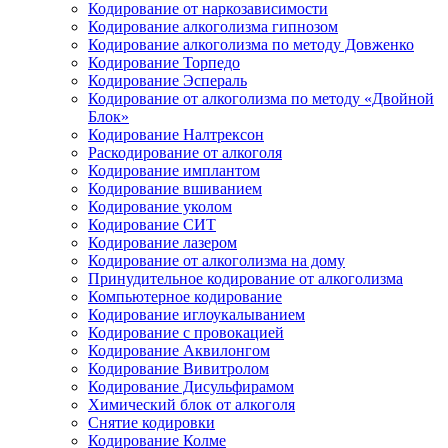
Кодирование от наркозависимости
Кодирование алкоголизма гипнозом
Кодирование алкоголизма по методу Довженко
Кодирование Торпедо
Кодирование Эспераль
Кодирование от алкоголизма по методу «Двойной
Блок»
Кодирование Налтрексон
Раскодирование от алкоголя
Кодирование имплантом
Кодирование вшиванием
Кодирование уколом
Кодирование СИТ
Кодирование лазером
Кодирование от алкоголизма на дому
Принудительное кодирование от алкоголизма
Компьютерное кодирование
Кодирование иглоукалыванием
Кодирование с провокацией
Кодирование Аквилонгом
Кодирование Вивитролом
Кодирование Дисульфирамом
Химический блок от алкоголя
Снятие кодировки
Кодирование Колме