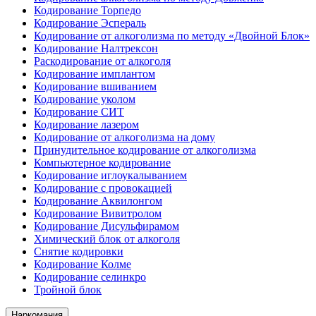
Кодирование Торпедо
Кодирование Эспераль
Кодирование от алкоголизма по методу «Двойной Блок»
Кодирование Налтрексон
Раскодирование от алкоголя
Кодирование имплантом
Кодирование вшиванием
Кодирование уколом
Кодирование СИТ
Кодирование лазером
Кодирование от алкоголизма на дому
Принудительное кодирование от алкоголизма
Компьютерное кодирование
Кодирование иглоукалыванием
Кодирование с провокацией
Кодирование Аквилонгом
Кодирование Вивитролом
Кодирование Дисульфирамом
Химический блок от алкоголя
Снятие кодировки
Кодирование Колме
Кодирование селинкро
Тройной блок
Наркомания