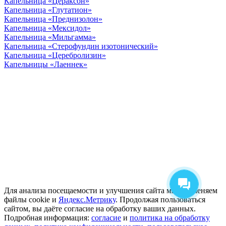
Капельница «Цераксон»
Капельница «Глутатион»
Капельница «Преднизолон»
Капельница «Мексидол»
Капельница «Мильгамма»
Капельница «Стерофундин изотонический»
Капельница «Церебролизин»
Капельницы «Лаеннек»
ООО "Наше здоровье" ИНН 7705550380 ОГРН
1147746027417 В городе действуют мобильные медицинские
бригады. Вся информация на сайте не является публичной
офертой и не несет сугубо информационный характер. Она не
служит для постановки диагноза и назначения лечения.
© 2026 good-narkolog.ru | Все права защищены
Для анализа посещаемости и улучшения сайта мы применяем
файлы cookie и
Яндекс.Метрику
. Продолжая пользоваться
сайтом, вы даёте согласие на обработку ваших данных.
Подробная информация:
согласие
и
политика на обработку