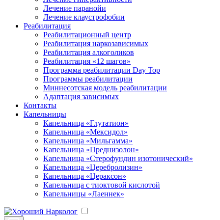
Лечение паранойи
Лечение клаустрофобии
Реабилитация
Реабилитационный центр
Реабилитация наркозависимых
Реабилитация алкоголиков
Реабилитация «12 шагов»
Программа реабилитации Day Top
Программы реабилитации
Миннесотская модель реабилитации
Адаптация зависимых
Контакты
Капельницы
Капельница «Глутатион»
Капельница «Мексидол»
Капельница «Мильгамма»
Капельница «Преднизолон»
Капельница «Стерофундин изотонический»
Капельница «Церебролизин»
Капельница «Цераксон»
Капельница с тиоктовой кислотой
Капельницы «Лаеннек»