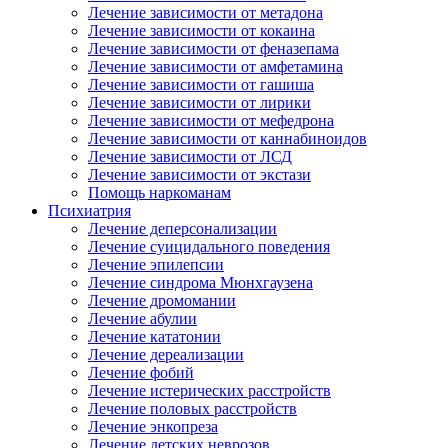
Лечение зависимости от метадона
Лечение зависимости от кокаина
Лечение зависимости от феназепама
Лечение зависимости от амфетамина
Лечение зависимости от гашиша
Лечение зависимости от лирики
Лечение зависимости от мефедрона
Лечение зависимости от каннабиноидов
Лечение зависимости от ЛСД
Лечение зависимости от экстази
Помощь наркоманам
Психиатрия
Лечение деперсонализации
Лечение суицидального поведения
Лечение эпилепсии
Лечение синдрома Мюнхгаузена
Лечение дромомании
Лечение абулии
Лечение кататонии
Лечение дереализации
Лечение фобий
Лечение истерических расстройств
Лечение половых расстройств
Лечение энкопреза
Лечение детских неврозов