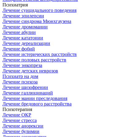
Психиатрия
Лечение суицидального поведения
Лечение эпилепсии
Лечение синдрома Мюнхгаузена
Лечение дромомании
Лечение абулии
Лечение кататонии
Лечение дереализации
Лечение фобий
Лечение истерических расстройств
Лечение половых расстройств
Лечение энкопреза
Лечение детских неврозов
Психиатр на дом
Лечение психоза
Лечение шизофрении
Лечение галлюцинаций
Лечение мании преследования
Лечение бредового расстройства
Психотерапия
Лечение ОКР
Лечение стресса
Лечение анорексии
Лечение булимии
Лечение социопатии