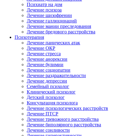
Психиатр на дом
Лечение психоза
Лечение шизофрении
Лечение галлюцинаций
Лечение мании преследования
Лечение бредового расстройства
Психотерапия
Лечение панических атак
Лечение ОКР
Лечение стресса
Лечение анорексии
Лечение булимии
Лечение социопатии
Лечение раздражительности
Лечение депрессии
Семейный психолог
Клинический психолог
Детский психолог
Консультация психолога
Лечение психологических расстройств
Лечение ПТСР
Лечение тревожного расстройства
Лечение биполярного расстройства
Лечение сонливости
Лечение гиперактивности