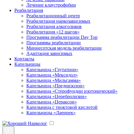
Лечение клаустрофобии
Реабилитация
Реабилитационный центр
Реабилитация наркозависимых
Реабилитация алкоголиков
Реабилитация «12 шагов»
Программа реабилитации Day Top
Программы реабилитации
Миннесотская модель реабилитации
Адаптация зависимых
Контакты
Капельницы
Капельница «Глутатион»
Капельница «Мексидол»
Капельница «Мильгамма»
Капельница «Преднизолон»
Капельница «Стерофундин изотонический»
Капельница «Церебролизин»
Капельница «Цераксон»
Капельница с тиоктовой кислотой
Капельницы «Лаеннек»