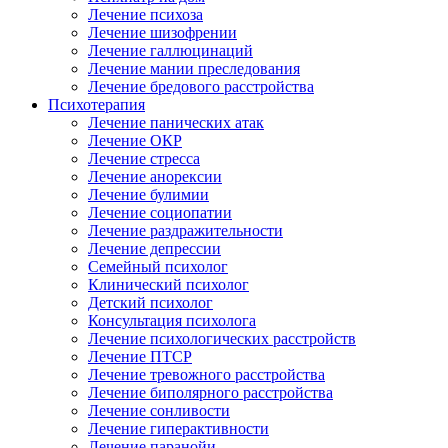
Лечение психоза
Лечение шизофрении
Лечение галлюцинаций
Лечение мании преследования
Лечение бредового расстройства
Психотерапия
Лечение панических атак
Лечение ОКР
Лечение стресса
Лечение анорексии
Лечение булимии
Лечение социопатии
Лечение раздражительности
Лечение депрессии
Семейный психолог
Клинический психолог
Детский психолог
Консультация психолога
Лечение психологических расстройств
Лечение ПТСР
Лечение тревожного расстройства
Лечение биполярного расстройства
Лечение сонливости
Лечение гиперактивности
Лечение паранойи