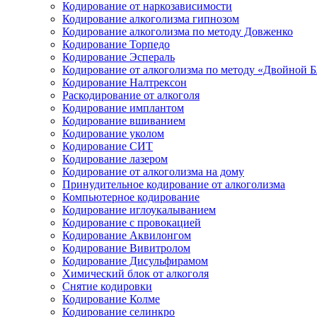
Кодирование от наркозависимости
Кодирование алкоголизма гипнозом
Кодирование алкоголизма по методу Довженко
Кодирование Торпедо
Кодирование Эспераль
Кодирование от алкоголизма по методу «Двойной 
Кодирование Налтрексон
Раскодирование от алкоголя
Кодирование имплантом
Кодирование вшиванием
Кодирование уколом
Кодирование СИТ
Кодирование лазером
Кодирование от алкоголизма на дому
Принудительное кодирование от алкоголизма
Компьютерное кодирование
Кодирование иглоукалыванием
Кодирование с провокацией
Кодирование Аквилонгом
Кодирование Вивитролом
Кодирование Дисульфирамом
Химический блок от алкоголя
Снятие кодировки
Кодирование Колме
Кодирование селинкро