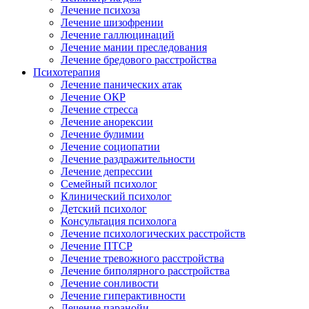
Лечение психоза
Лечение шизофрении
Лечение галлюцинаций
Лечение мании преследования
Лечение бредового расстройства
Психотерапия
Лечение панических атак
Лечение ОКР
Лечение стресса
Лечение анорексии
Лечение булимии
Лечение социопатии
Лечение раздражительности
Лечение депрессии
Семейный психолог
Клинический психолог
Детский психолог
Консультация психолога
Лечение психологических расстройств
Лечение ПТСР
Лечение тревожного расстройства
Лечение биполярного расстройства
Лечение сонливости
Лечение гиперактивности
Лечение паранойи