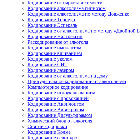
Кодирование от наркозависимости
Кодирование алкоголизма гипнозом
Кодирование алкоголизма по методу Довженко
Кодирование Торпедо
Кодирование Эспераль
Кодирование от алкоголизма по методу «Двойной 
Кодирование Налтрексон
Раскодирование от алкоголя
Кодирование имплантом
Кодирование вшиванием
Кодирование уколом
Кодирование СИТ
Кодирование лазером
Кодирование от алкоголизма на дому
Принудительное кодирование от алкоголизма
Компьютерное кодирование
Кодирование иглоукалыванием
Кодирование с провокацией
Кодирование Аквилонгом
Кодирование Вивитролом
Кодирование Дисульфирамом
Химический блок от алкоголя
Снятие кодировки
Кодирование Колме
Кодирование селинкро