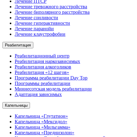
Лечение ПТСР
Лечение тревожного расстройства
Лечение биполярного расстройства
Лечение сонливости
Лечение гиперактивности
Лечение паранойи
Лечение клаустрофобии
Реабилитация
Реабилитационный центр
Реабилитация наркозависимых
Реабилитация алкоголиков
Реабилитация «12 шагов»
Программа реабилитации Day Top
Программы реабилитации
Миннесотская модель реабилитации
Адаптация зависимых
Капельницы
Капельница «Глутатион»
Капельница «Мексидол»
Капельница «Мильгамма»
Капельница «Преднизолон»