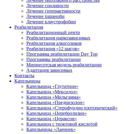
Лечение биполярного расстройства
Лечение сонливости
Лечение гиперактивности
Лечение паранойи
Лечение клаустрофобии
Реабилитация
Реабилитационный центр
Реабилитация наркозависимых
Реабилитация алкоголиков
Реабилитация «12 шагов»
Программа реабилитации Day Top
Программы реабилитации
Миннесотская модель реабилитации
Адаптация зависимых
Контакты
Капельницы
Капельница «Глутатион»
Капельница «Мексидол»
Капельница «Мильгамма»
Капельница «Преднизолон»
Капельница «Стерофундин изотонический»
Капельница «Церебролизин»
Капельница «Цераксон»
Капельница с тиоктовой кислотой
Капельницы «Лаеннек»