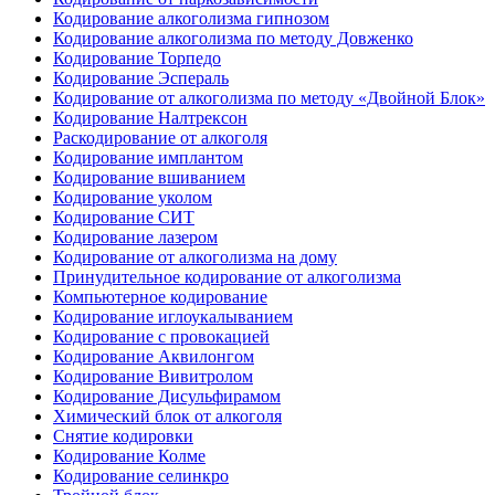
Кодирование алкоголизма гипнозом
Кодирование алкоголизма по методу Довженко
Кодирование Торпедо
Кодирование Эспераль
Кодирование от алкоголизма по методу «Двойной Блок»
Кодирование Налтрексон
Раскодирование от алкоголя
Кодирование имплантом
Кодирование вшиванием
Кодирование уколом
Кодирование СИТ
Кодирование лазером
Кодирование от алкоголизма на дому
Принудительное кодирование от алкоголизма
Компьютерное кодирование
Кодирование иглоукалыванием
Кодирование с провокацией
Кодирование Аквилонгом
Кодирование Вивитролом
Кодирование Дисульфирамом
Химический блок от алкоголя
Снятие кодировки
Кодирование Колме
Кодирование селинкро