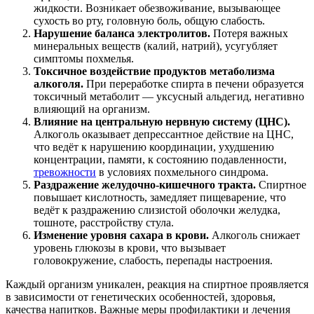
жидкости. Возникает обезвоживание, вызывающее
сухость во рту, головную боль, общую слабость.
Нарушение баланса электролитов.
Потеря важных
минеральных веществ (калий, натрий), усугубляет
симптомы похмелья.
Токсичное воздействие продуктов метаболизма
алкоголя.
При переработке спирта в печени образуется
токсичный метаболит ― уксусный альдегид, негативно
влияющий на организм.
Влияние на центральную нервную систему (ЦНС).
Алкоголь оказывает депрессантное действие на ЦНС,
что ведёт к нарушению координации, ухудшению
концентрации, памяти, к состоянию подавленности,
тревожности
в условиях похмельного синдрома.
Раздражение желудочно-кишечного тракта.
Спиртное
повышает кислотность, замедляет пищеварение, что
ведёт к раздражению слизистой оболочки желудка,
тошноте, расстройству стула.
Изменение уровня сахара в крови.
Алкоголь снижает
уровень глюкозы в крови, что вызывает
головокружение, слабость, перепады настроения.
Каждый организм уникален, реакция на спиртное проявляется
в зависимости от генетических особенностей, здоровья,
качества напитков. Важные меры профилактики и лечения