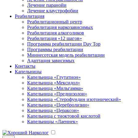
Лечение паранойи
Лечение клаустрофобии
Реабилитация
Реабилитационный центр
Реабилитация наркозависимых
Реабилитация алкоголиков
Реабилитация «12 шагов»
Программа реабилитации Day Top
Программы реабилитации
Миннесотская модель реабилитации
Адаптация зависимых
Контакты
Капельницы
Капельница «Глутатион»
Капельница «Мексидол»
Капельница «Мильгамма»
Капельница «Преднизолон»
Капельница «Стерофундин изотонический»
Капельница «Церебролизин»
Капельница «Цераксон»
Капельница с тиоктовой кислотой
Капельницы «Лаеннек»