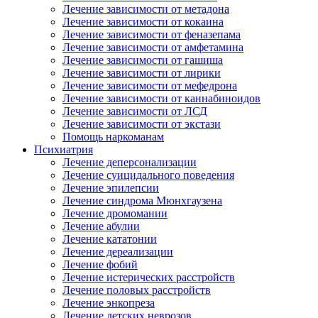
Лечение зависимости от метадона
Лечение зависимости от кокаина
Лечение зависимости от феназепама
Лечение зависимости от амфетамина
Лечение зависимости от гашиша
Лечение зависимости от лирики
Лечение зависимости от мефедрона
Лечение зависимости от каннабиноидов
Лечение зависимости от ЛСД
Лечение зависимости от экстази
Помощь наркоманам
Психиатрия
Лечение деперсонализации
Лечение суицидального поведения
Лечение эпилепсии
Лечение синдрома Мюнхгаузена
Лечение дромомании
Лечение абулии
Лечение кататонии
Лечение дереализации
Лечение фобий
Лечение истерических расстройств
Лечение половых расстройств
Лечение энкопреза
Лечение детских неврозов