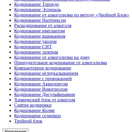
Кодирование Торпедо
Кодирование Эспераль
Кодирование от алкоголизма по методу «Двойной Блок»
Кодирование Налтрексон
Раскодирование от алкоголя
Кодирование имплантом
Кодирование вшиванием
Кодирование уколом
Кодирование СИТ
Кодирование лазером
Кодирование от алкоголизма на дому
Принудительное кодирование от алкоголизма
Компьютерное кодирование
Кодирование иглоукалыванием
Кодирование с провокацией
Кодирование Аквилонгом
Кодирование Вивитролом
Кодирование Дисульфирамом
Химический блок от алкоголя
Снятие кодировки
Кодирование Колме
Кодирование селинкро
Тройной блок
Наркомания