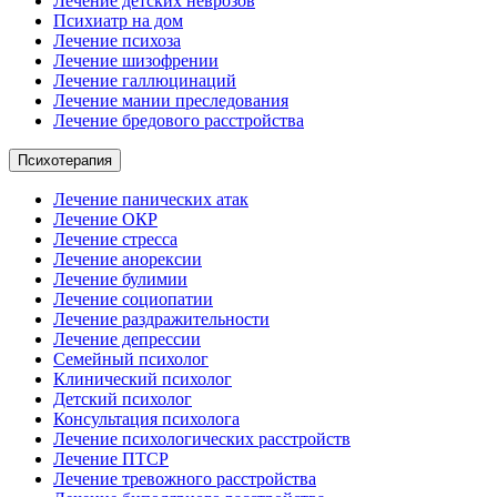
Лечение детских неврозов
Психиатр на дом
Лечение психоза
Лечение шизофрении
Лечение галлюцинаций
Лечение мании преследования
Лечение бредового расстройства
Психотерапия
Лечение панических атак
Лечение ОКР
Лечение стресса
Лечение анорексии
Лечение булимии
Лечение социопатии
Лечение раздражительности
Лечение депрессии
Семейный психолог
Клинический психолог
Детский психолог
Консультация психолога
Лечение психологических расстройств
Лечение ПТСР
Лечение тревожного расстройства