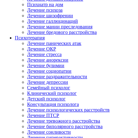
Психиатр на дом
Лечение психоза
Лечение шизофрении
Лечение галлюцинаций
Лечение мании преследования
Лечение бредового расстройства
Психотерапия
Лечение панических атак
Лечение ОКР
Лечение стресса
Лечение анорексии
Лечение булимии
Лечение социопатии
Лечение раздражительности
Лечение депрессии
Семейный психолог
Клинический психолог
Детский психолог
Консультация психолога
Лечение психологических расстройств
Лечение ПТСР
Лечение тревожного расстройства
Лечение биполярного расстройства
Лечение сонливости
Лечение гиперактивности