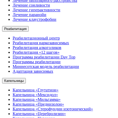
Лечение биполярного расстройства
Лечение сонливости
Лечение гиперактивности
Лечение паранойи
Лечение клаустрофобии
Реабилитация
Реабилитационный центр
Реабилитация наркозависимых
Реабилитация алкоголиков
Реабилитация «12 шагов»
Программа реабилитации Day Top
Программы реабилитации
Миннесотская модель реабилитации
Адаптация зависимых
Капельницы
Капельница «Глутатион»
Капельница «Мексидол»
Капельница «Мильгамма»
Капельница «Преднизолон»
Капельница «Стерофундин изотонический»
Капельница «Церебролизин»