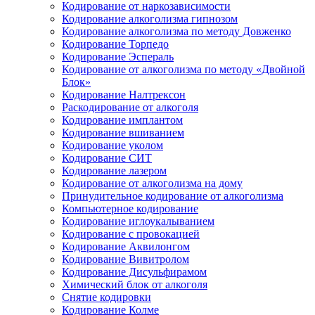
Кодирование от наркозависимости
Кодирование алкоголизма гипнозом
Кодирование алкоголизма по методу Довженко
Кодирование Торпедо
Кодирование Эспераль
Кодирование от алкоголизма по методу «Двойной
Блок»
Кодирование Налтрексон
Раскодирование от алкоголя
Кодирование имплантом
Кодирование вшиванием
Кодирование уколом
Кодирование СИТ
Кодирование лазером
Кодирование от алкоголизма на дому
Принудительное кодирование от алкоголизма
Компьютерное кодирование
Кодирование иглоукалыванием
Кодирование с провокацией
Кодирование Аквилонгом
Кодирование Вивитролом
Кодирование Дисульфирамом
Химический блок от алкоголя
Снятие кодировки
Кодирование Колме