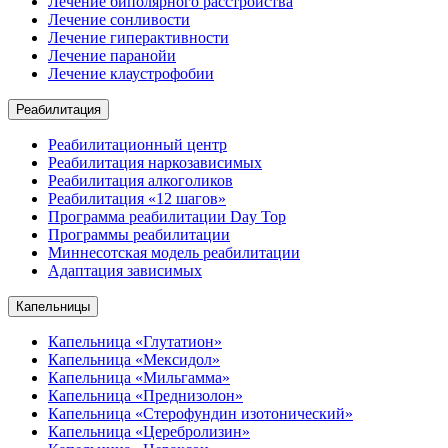
Лечение биполярного расстройства
Лечение сонливости
Лечение гиперактивности
Лечение паранойи
Лечение клаустрофобии
Реабилитация
Реабилитационный центр
Реабилитация наркозависимых
Реабилитация алкоголиков
Реабилитация «12 шагов»
Программа реабилитации Day Top
Программы реабилитации
Миннесотская модель реабилитации
Адаптация зависимых
Капельницы
Капельница «Глутатион»
Капельница «Мексидол»
Капельница «Мильгамма»
Капельница «Преднизолон»
Капельница «Стерофундин изотонический»
Капельница «Церебролизин»