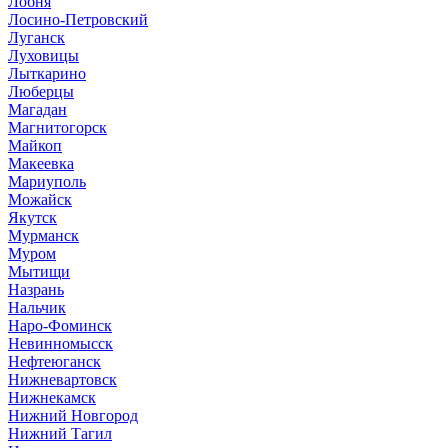
Лобня
Лосино-Петровский
Луганск
Луховицы
Лыткарино
Люберцы
Магадан
Магнитогорск
Майкоп
Макеевка
Мариуполь
Можайск
Якутск
Мурманск
Муром
Мытищи
Назрань
Нальчик
Наро-Фоминск
Невинномысск
Нефтеюганск
Нижневартовск
Нижнекамск
Нижний Новгород
Нижний Тагил