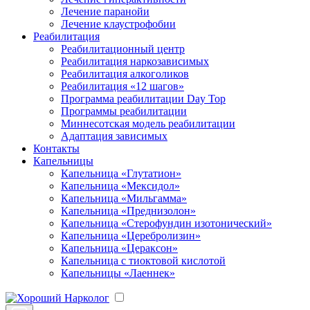
Лечение паранойи
Лечение клаустрофобии
Реабилитация
Реабилитационный центр
Реабилитация наркозависимых
Реабилитация алкоголиков
Реабилитация «12 шагов»
Программа реабилитации Day Top
Программы реабилитации
Миннесотская модель реабилитации
Адаптация зависимых
Контакты
Капельницы
Капельница «Глутатион»
Капельница «Мексидол»
Капельница «Мильгамма»
Капельница «Преднизолон»
Капельница «Стерофундин изотонический»
Капельница «Церебролизин»
Капельница «Цераксон»
Капельница с тиоктовой кислотой
Капельницы «Лаеннек»