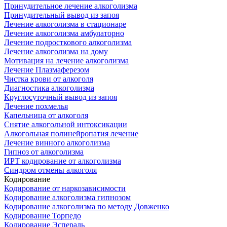
Принудительное лечение алкоголизма
Принудительный вывод из запоя
Лечение алкоголизма в стационаре
Лечение алкоголизма амбулаторно
Лечение подросткового алкоголизма
Лечение алкоголизма на дому
Мотивация на лечение алкоголизма
Лечение Плазмаферезом
Чистка крови от алкоголя
Диагностика алкоголизма
Круглосуточный вывод из запоя
Лечение похмелья
Капельница от алкоголя
Снятие алкогольной интоксикации
Алкогольная полинейропатия лечение
Лечение винного алкоголизма
Гипноз от алкоголизма
ИРТ кодирование от алкоголизма
Синдром отмены алкоголя
Кодирование
Кодирование от наркозависимости
Кодирование алкоголизма гипнозом
Кодирование алкоголизма по методу Довженко
Кодирование Торпедо
Кодирование Эспераль