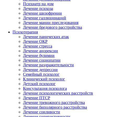
Психиатр на дом
Лечение психоза
Лечение шизофрении
Лечение галлюцинаций
Лечение мании преследования
Лечение бредового расстройства
Психотерапия
Лечение панических атак
Лечение ОКР
Лечение стресса
Лечение анорексии
Лечение булимии
Лечение социопатии
Лечение раздражительности
Лечение депрессии
Семейный психолог
Клинический психолог
Детский психолог
Консультация психолога
Лечение психологических расстройств
Лечение ПТСР
Лечение тревожного расстройства
Лечение биполярного расстройства
Лечение сонливости
Лечение гиперактивности