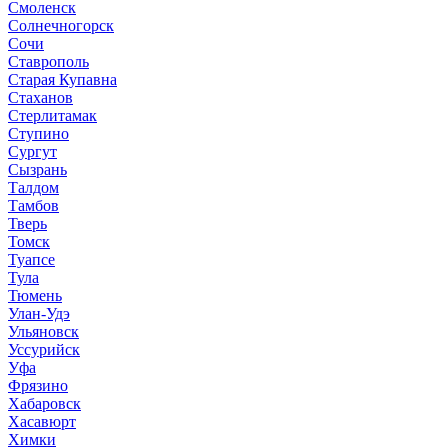
Смоленск
Солнечногорск
Сочи
Ставрополь
Старая Купавна
Стаханов
Стерлитамак
Ступино
Сургут
Сызрань
Талдом
Тамбов
Тверь
Томск
Туапсе
Тула
Тюмень
Улан-Удэ
Ульяновск
Уссурийск
Уфа
Фрязино
Хабаровск
Хасавюрт
Химки