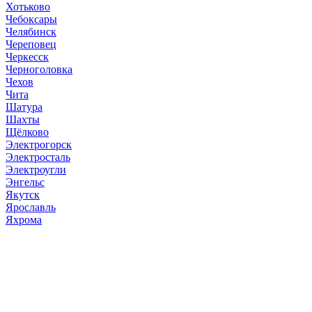
Хотьково
Чебоксары
Челябинск
Череповец
Черкесск
Черноголовка
Чехов
Чита
Шатура
Шахты
Щёлково
Электрогорск
Электросталь
Электроугли
Энгельс
Якутск
Ярославль
Яхрома