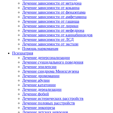
Лечение зависимости от метадона
Лечение зависимости от кокаина
Лечение зависимости от феназепама
Лечение зависимости от амфетамина
Лечение зависимости от гашиша
Лечение зависимости от лирики
Лечение зависимости от мефедрона
Лечение зависимости от каннабиноидов
Лечение зависимости от ЛСД
Лечение зависимости от экстази
Помощь наркоманам
Психиатрия
Лечение деперсонализации
Лечение суицидального поведения
Лечение эпилепсии
Лечение синдрома Мюнхгаузена
Лечение дромомании
Лечение абулии
Лечение кататонии
Лечение дереализации
Лечение фобий
Лечение истерических расстройств
Лечение половых расстройств
Лечение энкопреза
Лечение детских неврозов