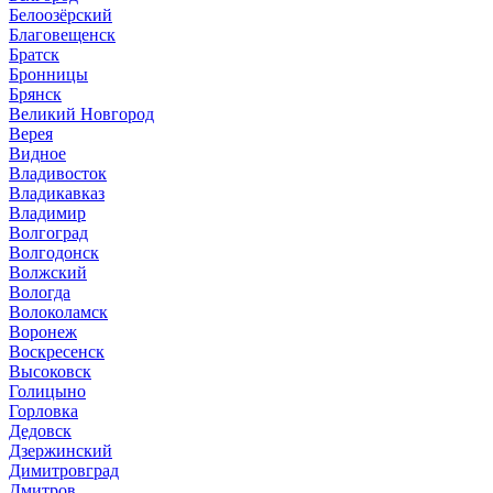
Белоозёрский
Благовещенск
Братск
Бронницы
Брянск
Великий Новгород
Верея
Видное
Владивосток
Владикавказ
Владимир
Волгоград
Волгодонск
Волжский
Вологда
Волоколамск
Воронеж
Воскресенск
Высоковск
Голицыно
Горловка
Дедовск
Дзержинский
Димитровград
Дмитров