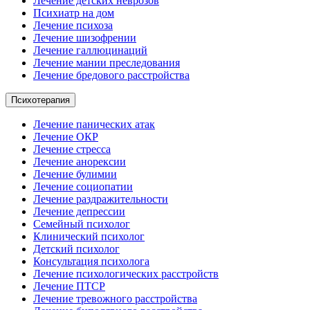
Лечение детских неврозов
Психиатр на дом
Лечение психоза
Лечение шизофрении
Лечение галлюцинаций
Лечение мании преследования
Лечение бредового расстройства
Психотерапия
Лечение панических атак
Лечение ОКР
Лечение стресса
Лечение анорексии
Лечение булимии
Лечение социопатии
Лечение раздражительности
Лечение депрессии
Семейный психолог
Клинический психолог
Детский психолог
Консультация психолога
Лечение психологических расстройств
Лечение ПТСР
Лечение тревожного расстройства