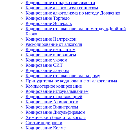
Кодирование от наркозависимости
Кодирование алкоголизма гипнозом
Кодирование алкоголизма по методу Довженко
Кодирование Торпедо
Кодирование Эспераль
Кодирование от алкоголизма по методу «Двойной
Блок»
Кодирование Налтрексон
Раскодирование от алкоголя
Кодирование имплантом
Кодирование вшиванием
Кодирование уколом
Кодирование СИТ
Кодирование лазером
Кодирование от алкоголизма на дому
Принудительное кодирование от алкоголизма
Компьютерное кодирование
Кодирование иглоукалыванием
Кодирование с провокацией
Кодирование Аквилонгом
Кодирование Вивитролом
Кодирование Дисульфирамом
Химический блок от алкоголя
Снятие кодировки
Кодирование Колме