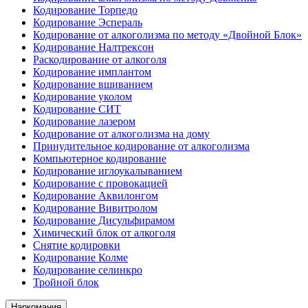
Кодирование Торпедо
Кодирование Эспераль
Кодирование от алкоголизма по методу «Двойной Блок»
Кодирование Налтрексон
Раскодирование от алкоголя
Кодирование имплантом
Кодирование вшиванием
Кодирование уколом
Кодирование СИТ
Кодирование лазером
Кодирование от алкоголизма на дому
Принудительное кодирование от алкоголизма
Компьютерное кодирование
Кодирование иглоукалыванием
Кодирование с провокацией
Кодирование Аквилонгом
Кодирование Вивитролом
Кодирование Дисульфирамом
Химический блок от алкоголя
Снятие кодировки
Кодирование Колме
Кодирование селинкро
Тройной блок
Наркомания