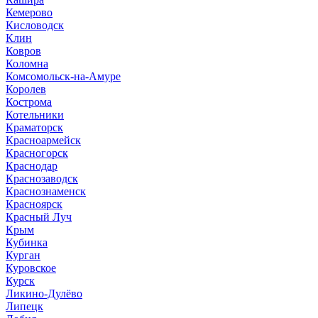
Кемерово
Кисловодск
Клин
Ковров
Коломна
Комсомольск-на-Амуре
Королев
Кострома
Котельники
Краматорск
Красноармейск
Красногорск
Краснодар
Краснозаводск
Краснознаменск
Красноярск
Красный Луч
Крым
Кубинка
Курган
Куровское
Курск
Ликино-Дулёво
Липецк