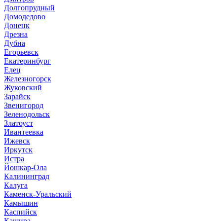
Долгопрудный
Домодедово
Донецк
Дрезна
Дубна
Егорьевск
Екатеринбург
Елец
Железногорск
Жуковский
Зарайск
Звенигород
Зеленодольск
Златоуст
Ивантеевка
Ижевск
Иркутск
Истра
Йошкар-Ола
Калининград
Калуга
Каменск-Уральский
Камышин
Каспийск
Кашира