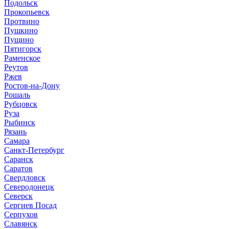
Подольск
Прокопьевск
Протвино
Пушкино
Пущино
Пятигорск
Раменское
Реутов
Ржев
Ростов-на-Дону
Рошаль
Рубцовск
Руза
Рыбинск
Рязань
Самара
Санкт-Петербург
Саранск
Саратов
Свердловск
Северодонецк
Северск
Сергиев Посад
Серпухов
Славянск