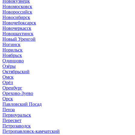
Новокузнецк
Новомосковск
Новороссийск
Новосибирск
Новочебоксарск
Новочеркасск
Новошахтинск
Новый Уренгой
Ногинск
Норильск
Ноябрьск
Одинцово
Озёры
Октябрьский
Омск
Орёл
Оренбург
Орехово-Зуево
Орск
Павловский Посад
Пенза
Первоуральск
Пересвет
Петрозаводск
Петропавловск-камчатский