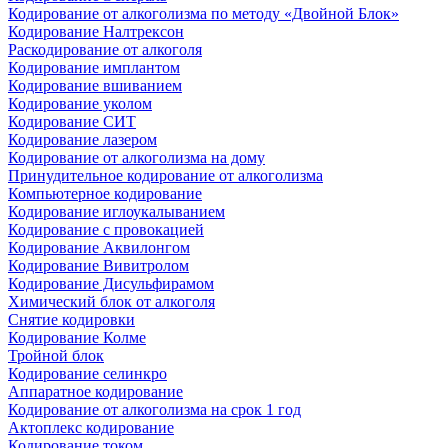
Кодирование от алкоголизма по методу «Двойной Блок»
Кодирование Налтрексон
Раскодирование от алкоголя
Кодирование имплантом
Кодирование вшиванием
Кодирование уколом
Кодирование СИТ
Кодирование лазером
Кодирование от алкоголизма на дому
Принудительное кодирование от алкоголизма
Компьютерное кодирование
Кодирование иглоукалыванием
Кодирование с провокацией
Кодирование Аквилонгом
Кодирование Вивитролом
Кодирование Дисульфирамом
Химический блок от алкоголя
Снятие кодировки
Кодирование Колме
Тройной блок
Кодирование селинкро
Аппаратное кодирование
Кодирование от алкоголизма на срок 1 год
Актоплекс кодирование
Кодирование током